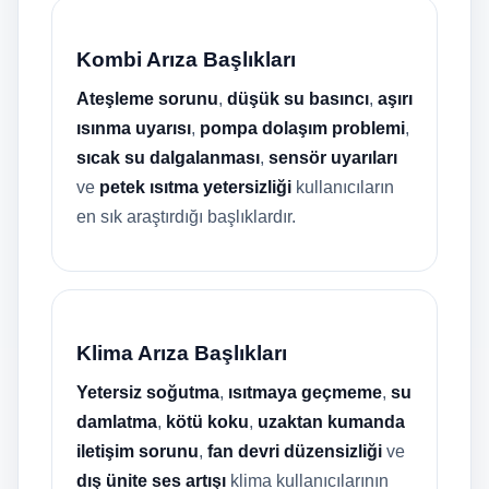
Kombi Arıza Başlıkları
Ateşleme sorunu
,
düşük su basıncı
,
aşırı
ısınma uyarısı
,
pompa dolaşım problemi
,
sıcak su dalgalanması
,
sensör uyarıları
ve
petek ısıtma yetersizliği
kullanıcıların
en sık araştırdığı başlıklardır.
Klima Arıza Başlıkları
Yetersiz soğutma
,
ısıtmaya geçmeme
,
su
damlatma
,
kötü koku
,
uzaktan kumanda
iletişim sorunu
,
fan devri düzensizliği
ve
dış ünite ses artışı
klima kullanıcılarının