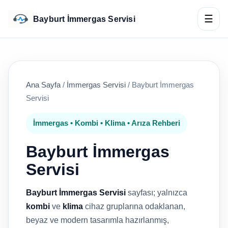
☰
Bayburt İmmergas Servisi
Ana Sayfa
/
İmmergas Servisi
/
Bayburt İmmergas
Servisi
İmmergas • Kombi • Klima • Arıza Rehberi
Bayburt İmmergas
Servisi
Bayburt İmmergas Servisi
sayfası; yalnızca
kombi
ve
klima
cihaz gruplarına odaklanan,
beyaz ve modern tasarımla hazırlanmış,