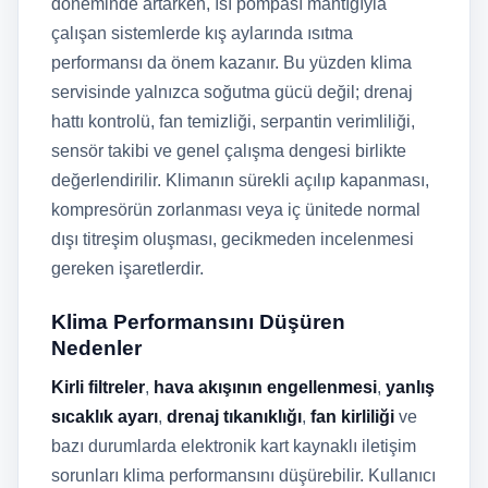
döneminde artarken, ısı pompası mantığıyla
çalışan sistemlerde kış aylarında ısıtma
performansı da önem kazanır. Bu yüzden klima
servisinde yalnızca soğutma gücü değil; drenaj
hattı kontrolü, fan temizliği, serpantin verimliliği,
sensör takibi ve genel çalışma dengesi birlikte
değerlendirilir. Klimanın sürekli açılıp kapanması,
kompresörün zorlanması veya iç ünitede normal
dışı titreşim oluşması, gecikmeden incelenmesi
gereken işaretlerdir.
Klima Performansını Düşüren
Nedenler
Kirli filtreler
,
hava akışının engellenmesi
,
yanlış
sıcaklık ayarı
,
drenaj tıkanıklığı
,
fan kirliliği
ve
bazı durumlarda elektronik kart kaynaklı iletişim
sorunları klima performansını düşürebilir. Kullanıcı