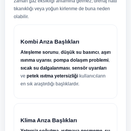
zaman gaz eksikliği anlamına gelmez; drenaj hattı
tıkanıklığı veya yoğun kirlenme de buna neden
olabilir.
Kombi Arıza Başlıkları
Ateşleme sorunu
,
düşük su basıncı
,
aşırı
ısınma uyarısı
,
pompa dolaşım problemi
,
sıcak su dalgalanması
,
sensör uyarıları
ve
petek ısıtma yetersizliği
kullanıcıların
en sık araştırdığı başlıklardır.
Klima Arıza Başlıkları
Yetersiz soğutma
,
ısıtmaya geçmeme
,
su