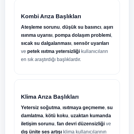
Kombi Arıza Başlıkları
Ateşleme sorunu
,
düşük su basıncı
,
aşırı
ısınma uyarısı
,
pompa dolaşım problemi
,
sıcak su dalgalanması
,
sensör uyarıları
ve
petek ısıtma yetersizliği
kullanıcıların
en sık araştırdığı başlıklardır.
Klima Arıza Başlıkları
Yetersiz soğutma
,
ısıtmaya geçmeme
,
su
damlatma
,
kötü koku
,
uzaktan kumanda
iletişim sorunu
,
fan devri düzensizliği
ve
dış ünite ses artışı
klima kullanıcılarının