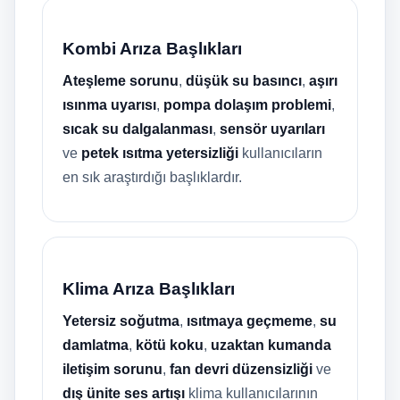
Kombi Arıza Başlıkları
Ateşleme sorunu
,
düşük su basıncı
,
aşırı
ısınma uyarısı
,
pompa dolaşım problemi
,
sıcak su dalgalanması
,
sensör uyarıları
ve
petek ısıtma yetersizliği
kullanıcıların
en sık araştırdığı başlıklardır.
Klima Arıza Başlıkları
Yetersiz soğutma
,
ısıtmaya geçmeme
,
su
damlatma
,
kötü koku
,
uzaktan kumanda
iletişim sorunu
,
fan devri düzensizliği
ve
dış ünite ses artışı
klima kullanıcılarının