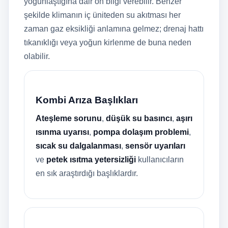
yoğunlaştığına dair ön bilgi verebilir. Benzer
şekilde klimanın iç üniteden su akıtması her
zaman gaz eksikliği anlamına gelmez; drenaj hattı
tıkanıklığı veya yoğun kirlenme de buna neden
olabilir.
Kombi Arıza Başlıkları
Ateşleme sorunu
,
düşük su basıncı
,
aşırı
ısınma uyarısı
,
pompa dolaşım problemi
,
sıcak su dalgalanması
,
sensör uyarıları
ve
petek ısıtma yetersizliği
kullanıcıların
en sık araştırdığı başlıklardır.