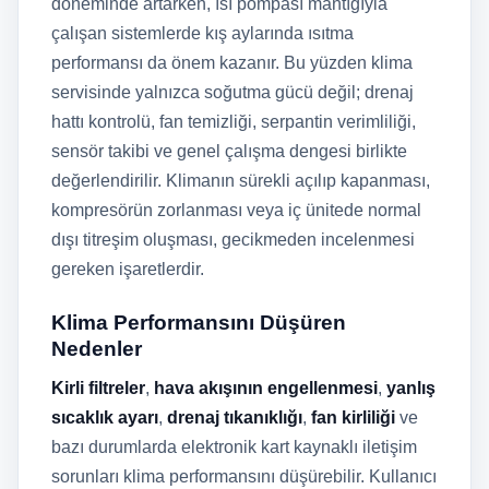
döneminde artarken, ısı pompası mantığıyla
çalışan sistemlerde kış aylarında ısıtma
performansı da önem kazanır. Bu yüzden klima
servisinde yalnızca soğutma gücü değil; drenaj
hattı kontrolü, fan temizliği, serpantin verimliliği,
sensör takibi ve genel çalışma dengesi birlikte
değerlendirilir. Klimanın sürekli açılıp kapanması,
kompresörün zorlanması veya iç ünitede normal
dışı titreşim oluşması, gecikmeden incelenmesi
gereken işaretlerdir.
Klima Performansını Düşüren
Nedenler
Kirli filtreler
,
hava akışının engellenmesi
,
yanlış
sıcaklık ayarı
,
drenaj tıkanıklığı
,
fan kirliliği
ve
bazı durumlarda elektronik kart kaynaklı iletişim
sorunları klima performansını düşürebilir. Kullanıcı