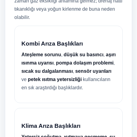
zaman gaz eksikliği anlamına gelmez; drenaj hattı
tıkanıklığı veya yoğun kirlenme de buna neden
olabilir.
Kombi Arıza Başlıkları
Ateşleme sorunu
,
düşük su basıncı
,
aşırı
ısınma uyarısı
,
pompa dolaşım problemi
,
sıcak su dalgalanması
,
sensör uyarıları
ve
petek ısıtma yetersizliği
kullanıcıların
en sık araştırdığı başlıklardır.
Klima Arıza Başlıkları
Yetersiz soğutma
,
ısıtmaya geçmeme
,
su