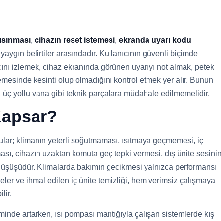
 ısınması
,
cihazın reset istemesi
,
ekranda uyarı kodu
yaygın belirtiler arasındadır. Kullanıcının güvenli biçimde
ncını izlemek, cihaz ekranında görünen uyarıyı not almak, petek
emesinde kesinti olup olmadığını kontrol etmek yer alır. Bunun
a üç yollu vana gibi teknik parçalara müdahale edilmemelidir.
 Kapsar?
nular; klimanın yeterli soğutmaması, ısıtmaya geçmemesi, iç
sı, cihazın uzaktan komuta geç tepki vermesi, dış ünite sesini
si düşüşüdür. Klimalarda bakımın gecikmesi yalnızca performansı
ltreler ve ihmal edilen iç ünite temizliği, hem verimsiz çalışmaya
lir.
inde artarken, ısı pompası mantığıyla çalışan sistemlerde kış