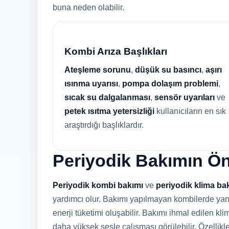
buna neden olabilir.
Kombi Arıza Başlıkları
Ateşleme sorunu
,
düşük su basıncı
,
aşırı
ısınma uyarısı
,
pompa dolaşım problemi
,
sıcak su dalgalanması
,
sensör uyarıları
ve
petek ısıtma yetersizliği
kullanıcıların en sık
araştırdığı başlıklardır.
Periyodik Bakımın Ö
Periyodik kombi bakımı
ve
periyodik klima ba
yardımcı olur. Bakımı yapılmayan kombilerde yanma
enerji tüketimi oluşabilir. Bakımı ihmal edilen klim
daha yüksek sesle çalışması görülebilir. Özellik