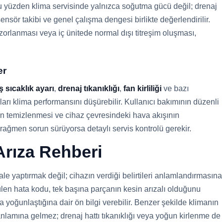
u yüzden klima servisinde yalnızca soğutma gücü değil; drenaj
, sensör takibi ve genel çalışma dengesi birlikte değerlendirilir.
orlanması veya iç ünitede normal dışı titreşim oluşması,
er
ş sıcaklık ayarı
,
drenaj tıkanıklığı
,
fan kirliliği
ve bazı
ları klima performansını düşürebilir. Kullanıcı bakımının düzenli
nin temizlenmesi ve cihaz çevresindeki hava akışının
ağmen sorun sürüyorsa detaylı servis kontrolü gerekir.
rıza Rehberi
le yaptırmak değil; cihazın verdiği belirtileri anlamlandırmasına
len hata kodu, tek başına parçanın kesin arızalı olduğunu
oğunlaştığına dair ön bilgi verebilir. Benzer şekilde klimanın
anlamına gelmez; drenaj hattı tıkanıklığı veya yoğun kirlenme de