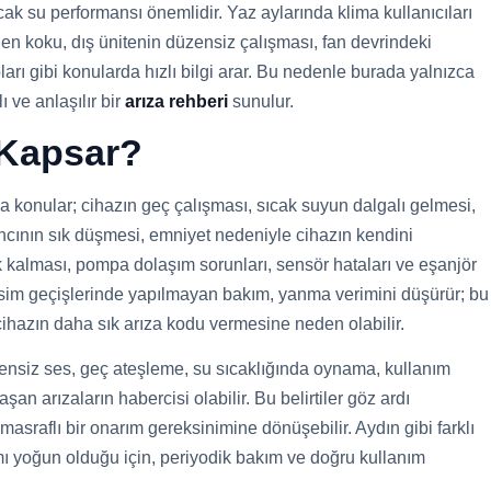
cak su performansı önemlidir. Yaz aylarında klima kullanıcıları
en koku, dış ünitenin düzensiz çalışması, fan devrindeki
arı gibi konularda hızlı bilgi arar. Bu nedenle burada yalnızca
 ve anlaşılır bir
arıza rehberi
sunulur.
 Kapsar?
 konular; cihazın geç çalışması, sıcak suyun dalgalı gelmesi,
ıncının sık düşmesi, emniyet nedeniyle cihazın kendini
k kalması, pompa dolaşım sorunları, sensör hataları ve eşanjör
mevsim geçişlerinde yapılmayan bakım, yanma verimini düşürür; bu
cihazın daha sık arıza kodu vermesine neden olabilir.
zensiz ses, geç ateşleme, su sıcaklığında oynama, kullanım
an arızaların habercisi olabilir. Bu belirtiler göz ardı
asraflı bir onarım gereksinimine dönüşebilir. Aydın gibi farklı
mı yoğun olduğu için, periyodik bakım ve doğru kullanım