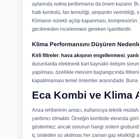
aylarında ısıtma performansı da önem kazanır. B
hattı kontrolü, fan temizliği, serpantin verimliliği
Klimanın sürekli açılıp kapanması, kompresörün z
gecikmeden incelenmesi gereken işaretlerdir.
Klima Performansını Düşüren Nedenl
Kirli filtreler
,
hava akışının engellenmesi
,
yanlı
durumlarda elektronik kart kaynaklı iletişim sorun
yapılması, özellikle mevsim başlangıcında filtre
kapatılmaması temel önlemler arasındadır. Buna r
Eca Kombi ve Klima A
Arıza rehberinin amacı, kullanıcıya teknik müdaha
yardımcı olmaktır. Örneğin kombide ekranda görü
göstermez; ancak sorunun hangi sistem grubunda y
iç üniteden su akıtması her zaman gaz eksikliği 