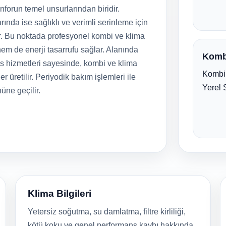
forun temel unsurlarından biridir.
rında ise sağlıklı ve verimli serinleme için
r. Bu noktada profesyonel kombi ve klima
em de enerji tasarrufu sağlar. Alanında
Komb
is hizmetleri sayesinde, kombi ve klima
Kombi 
er üretilir. Periyodik bakım işlemleri ile
Yerel 
nüne geçilir.
Klima Bilgileri
Yetersiz soğutma, su damlatma, filtre kirliliği,
kötü koku ve genel performans kaybı hakkında