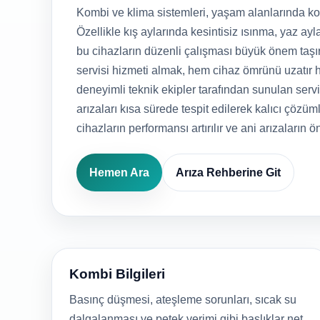
Kombi ve klima sistemleri, yaşam alanlarında kon
Özellikle kış aylarında kesintisiz ısınma, yaz ayla
bu cihazların düzenli çalışması büyük önem taşı
servisi hizmeti almak, hem cihaz ömrünü uzatır h
deneyimli teknik ekipler tarafından sunulan serv
arızaları kısa sürede tespit edilerek kalıcı çözüml
cihazların performansı artırılır ve ani arızaların ö
Hemen Ara
Arıza Rehberine Git
Kombi Bilgileri
Basınç düşmesi, ateşleme sorunları, sıcak su
dalgalanması ve petek verimi gibi başlıklar net