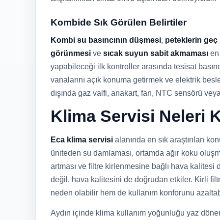
Kombide Sık Görülen Belirtiler
Kombi su basıncının düşmesi
,
peteklerin geç
görünmesi
ve
sıcak suyun sabit akmaması
en 
yapabileceği ilk kontroller arasında tesisat bası
vanalarını açık konuma getirmek ve elektrik besl
dışında gaz valfi, anakart, fan, NTC sensörü vey
Klima Servisi Neleri
Eca klima servisi
alanında en sık araştırılan ko
üniteden su damlaması, ortamda ağır koku oluşma
artması ve filtre kirlenmesine bağlı hava kalite
değil, hava kalitesini de doğrudan etkiler. Kirli fi
neden olabilir hem de kullanım konforunu azaltabi
Aydın içinde klima kullanım yoğunluğu yaz dönem