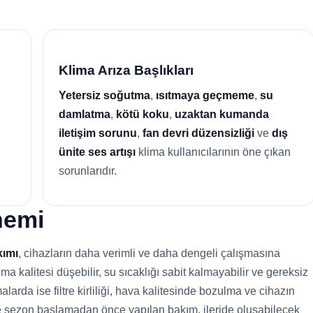
Klima Arıza Başlıkları
Yetersiz soğutma
,
ısıtmaya geçmeme
,
su
damlatma
,
kötü koku
,
uzaktan kumanda
iletişim sorunu
,
fan devri düzensizliği
ve
dış
ünite ses artışı
klima kullanıcılarının öne çıkan
sorunlarıdır.
nemi
kımı
, cihazların daha verimli ve daha dengeli çalışmasına
 kalitesi düşebilir, su sıcaklığı sabit kalmayabilir ve gereksiz
alarda ise filtre kirliliği, hava kalitesinde bozulma ve cihazın
le sezon başlamadan önce yapılan bakım, ileride oluşabilecek