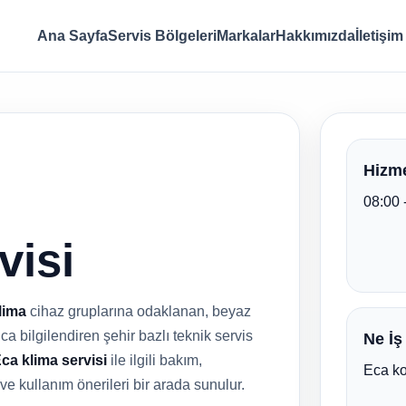
Ana Sayfa
Servis Bölgeleri
Markalar
Hakkımızda
İletişim
Hizme
08:00 
visi
lima
cihaz gruplarına odaklanan, beyaz
ca bilgilendiren şehir bazlı teknik servis
Ne İş
ca klima servisi
ile ilgili bakım,
Eca ko
 ve kullanım önerileri bir arada sunulur.