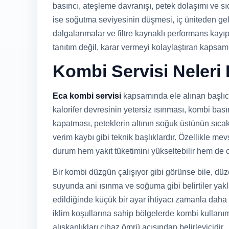
basıncı, ateşleme davranışı, petek dolaşımı ve sı
ise soğutma seviyesinin düşmesi, iç üniteden gel
dalgalanmalar ve filtre kaynaklı performans kayıpl
tanıtım değil, karar vermeyi kolaylaştıran kapsamlı
Kombi Servisi Neleri
Eca kombi servisi
kapsamında ele alınan başlıca
kalorifer devresinin yetersiz ısınması, kombi bas
kapatması, peteklerin altının soğuk üstünün sıca
verim kaybı gibi teknik başlıklardır. Özellikle 
durum hem yakıt tüketimini yükseltebilir hem de 
Bir kombi düzgün çalışıyor gibi görünse bile, dü
suyunda ani ısınma ve soğuma gibi belirtiler yaklaş
edildiğinde küçük bir ayar ihtiyacı zamanla daha m
iklim koşullarına sahip bölgelerde kombi kullanı
alışkanlıkları cihaz ömrü açısından belirleyicidir.