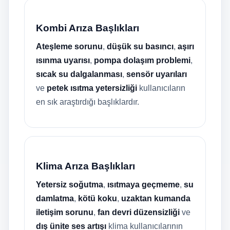
Kombi Arıza Başlıkları
Ateşleme sorunu
,
düşük su basıncı
,
aşırı
ısınma uyarısı
,
pompa dolaşım problemi
,
sıcak su dalgalanması
,
sensör uyarıları
ve
petek ısıtma yetersizliği
kullanıcıların
en sık araştırdığı başlıklardır.
Klima Arıza Başlıkları
Yetersiz soğutma
,
ısıtmaya geçmeme
,
su
damlatma
,
kötü koku
,
uzaktan kumanda
iletişim sorunu
,
fan devri düzensizliği
ve
dış ünite ses artışı
klima kullanıcılarının