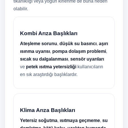
tıkanıklığı veya yoğun kirlenme de buna neden
olabilir.
Kombi Arıza Başlıkları
Ateşleme sorunu
,
düşük su basıncı
,
aşırı
ısınma uyarısı
,
pompa dolaşım problemi
,
sıcak su dalgalanması
,
sensör uyarıları
ve
petek ısıtma yetersizliği
kullanıcıların
en sık araştırdığı başlıklardır.
Klima Arıza Başlıkları
Yetersiz soğutma
,
ısıtmaya geçmeme
,
su