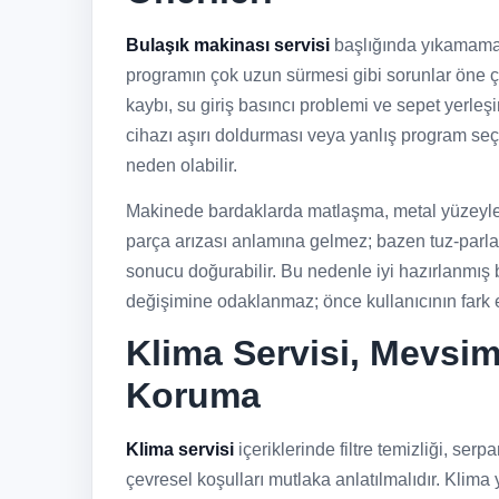
Bulaşık makinası servisi
başlığında yıkamama,
programın çok uzun sürmesi gibi sorunlar öne çıkar
kaybı, su giriş basıncı problemi ve sepet yerleşi
cihazı aşırı doldurması veya yanlış program se
neden olabilir.
Makinede bardaklarda matlaşma, metal yüzeylerd
parça arızası anlamına gelmez; bazen tuz-parlatıc
sonucu doğurabilir. Bu nedenle iyi hazırlanmış 
değişimine odaklanmaz; önce kullanıcının fark e
Klima Servisi, Mevsi
Koruma
Klima servisi
içeriklerinde filtre temizliği, serp
çevresel koşulları mutlaka anlatılmalıdır. Klim