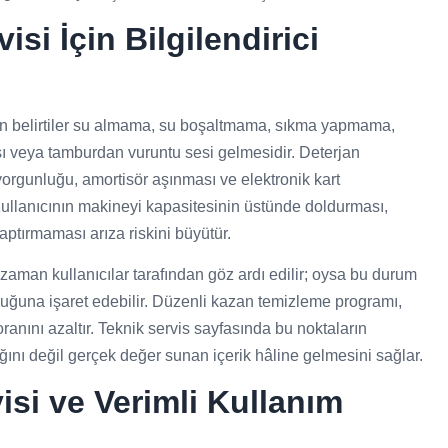
si İçin Bilgilendirici
ın belirtiler su almama, su boşaltmama, sıkma yapmama,
 veya tamburdan vuruntu sesi gelmesidir. Deterjan
yorgunluğu, amortisör aşınması ve elektronik kart
r. Kullanıcının makineyi kapasitesinin üstünde doldurması,
ptırmaması arıza riskini büyütür.
man kullanıcılar tarafından göz ardı edilir; oysa bu durum
lduğuna işaret edebilir. Düzenli kazan temizleme programı,
oranını azaltır. Teknik servis sayfasında bu noktaların
ını değil gerçek değer sunan içerik hâline gelmesini sağlar.
isi ve Verimli Kullanım