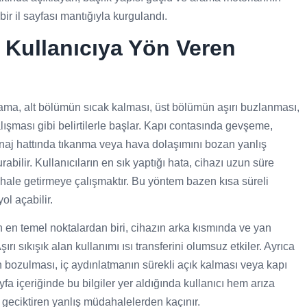
ir il sayfası mantığıyla kurgulandı.
e Kullanıcıya Yön Veren
ma, alt bölümün sıcak kalması, üst bölümün aşırı buzlanması,
lışması gibi belirtilerle başlar. Kapı contasında gevşeme,
naj hattında tıkanma veya hava dolaşımını bozan yanlış
abilir. Kullanıcıların en sık yaptığı hata, cihazı uzun süre
z hale getirmeye çalışmaktır. Bu yöntem bazen kısa süreli
l açabilir.
 en temel noktalardan biri, cihazın arka kısmında ve yan
rı sıkışık alan kullanımı ısı transferini olumsuz etkiler. Ayrıca
bozulması, iç aydınlatmanın sürekli açık kalması veya kapı
Sayfa içeriğinde bu bilgiler yer aldığında kullanıcı hem arıza
ı geciktiren yanlış müdahalelerden kaçınır.