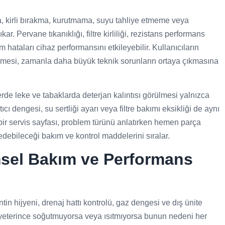
 kirli bırakma, kurutmama, suyu tahliye etmeme veya
. Pervane tıkanıklığı, filtre kirliliği, rezistans performans
m hataları cihaz performansını etkileyebilir. Kullanıcıların
çmesi, zamanla daha büyük teknik sorunların ortaya çıkmasına
e leke ve tabaklarda deterjan kalıntısı görülmesi yalnızca
ı dengesi, su sertliği ayarı veya filtre bakımı eksikliği de aynı
bir servis sayfası, problem türünü anlatırken hemen parça
debileceği bakım ve kontrol maddelerini sıralar.
msel Bakım ve Performans
antin hijyeni, drenaj hattı kontrolü, gaz dengesi ve dış ünite
a yeterince soğutmuyorsa veya ısıtmıyorsa bunun nedeni her