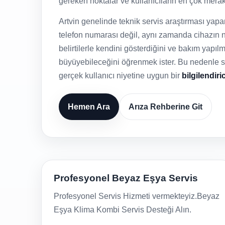
gereken noktalar ve kullanıcıların en çok merak e
Artvin genelinde teknik servis araştırması yap
telefon numarası değil, aynı zamanda cihazın n
belirtilerle kendini gösterdiğini ve bakım yapı
büyüyebileceğini öğrenmek ister. Bu nedenle say
gerçek kullanıcı niyetine uygun bir
bilgilendiri
Hemen Ara
Arıza Rehberine Git
Profesyonel Beyaz Eşya Servis
Profesyonel Servis Hizmeti vermekteyiz.Beyaz
Eşya Klima Kombi Servis Desteği Alın.