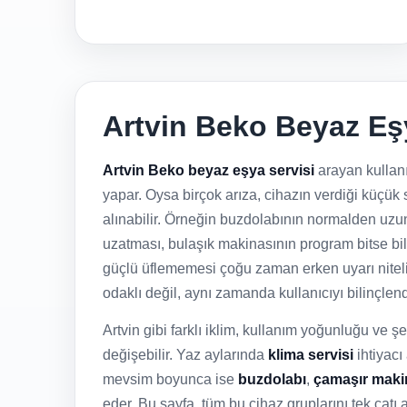
Artvin Beko Beyaz Eşy
Artvin Beko beyaz eşya servisi
arayan kullan
yapar. Oysa birçok arıza, cihazın verdiği küçü
alınabilir. Örneğin buzdolabının normalden uzu
uzatması, bulaşık makinasının program bitse bi
güçlü üflememesi çoğu zaman erken uyarı niteliğ
odaklı değil, aynı zamanda kullanıcıyı bilinçlend
Artvin gibi farklı iklim, kullanım yoğunluğu ve şeh
değişebilir. Yaz aylarında
klima servisi
ihtiyacı
mevsim boyunca ise
buzdolabı
,
çamaşır maki
eder. Bu sayfa, tüm bu cihaz gruplarını tek çatı 