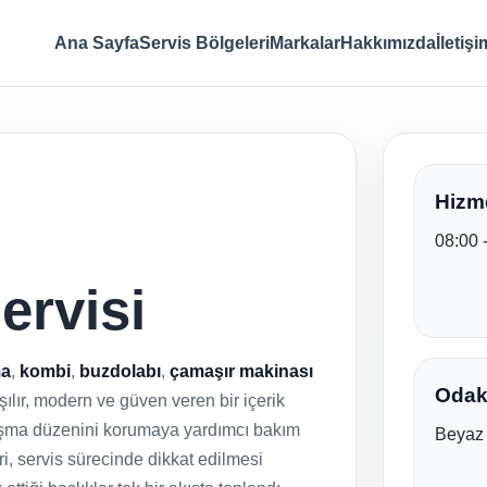
Ana Sayfa
Servis Bölgeleri
Markalar
Hakkımızda
İletişi
Hizme
08:00 
ervisi
ma
,
kombi
,
buzdolabı
,
çamaşır makinası
Odak 
laşılır, modern ve güven veren bir içerik
alışma düzenini korumaya yardımcı bakım
Beyaz 
leri, servis sürecinde dikkat edilmesi