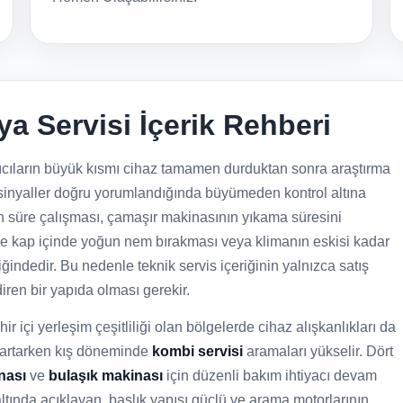
a Servisi İçerik Rehberi
ıcıların büyük kısmı cihaz tamamen durduktan sonra araştırma
k sinyaller doğru yorumlandığında büyümeden kontrol altına
n süre çalışması, çamaşır makinasının yıkama süresini
le kap içinde yoğun nem bırakması veya klimanın eskisi kadar
indedir. Bu nedenle teknik servis içeriğinin yalnızca satış
iren bir yapıda olması gerekir.
ir içi yerleşim çeşitliliği olan bölgelerde cihaz alışkanlıkları da
 artarken kış döneminde
kombi servisi
aramaları yükselir. Dört
nası
ve
bulaşık makinası
için düzenli bakım ihtiyacı devam
altında açıklayan, başlık yapısı güçlü ve arama motorlarının