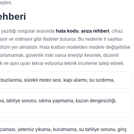
tırır.
ehberi
k yazdığı sorgular arasında
hata kodu
,
arıza rehberi
, cihaz
or ve ısıtmıyor gibi ifadeler bulunur. Bu nedenle il sayfası
 bölüm yer almalıdır. Hata kodları modelden modele değişebilse
 zorlamamak, güvenlik riski varsa enerjiyi kesmek, düzenli
ak ve aynı uyarı tekrar ediyorsa teknik inceleme talep etmek.
uzlanma, sürekli motor sesi, kapı alarmı, su sızdırma.
, tahliye sorunu, sıkma yapmama, kazan dengesizliği,
aması, yetersiz yıkama, kurutmama, su tahliye sorunu, giriş