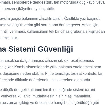
li olması, sensörlerde dengesizlik, fan motorunda güç kaybı veya
 benzer şikâyetlere yol açabilir.
vsim geçişi bakımının aksatılmasıdır. Özellikle yaz başında
ıtma ve düşük verim gibi sorunların önüne geçer. Artvin için
ntılı verilmesi, kullanıcıların tek bir cihaz grubuna sıkışmadan
dımcı olur.
ma Sistemi Güvenliği
ı, sıcak su dalgalanması, cihazın sık sık reset istemesi,
na çıkar. Kombi sistemlerinde yıllık bakımın ertelenmesi hem
 düşüşüne neden olabilir. Filtre temizliği, tesisat kontrolü, fan
sürecinde dikkatle değerlendirilmesi gereken alanlardır.
düşük dengeli kullanım tercih edildiğinde sistem içi ani
 veriyorsa kullanıcı müdahalesinin sınırı aşılmamalıdır.
 ne zaman çıktığı ve öncesinde hangi belirti görüldüğü gibi