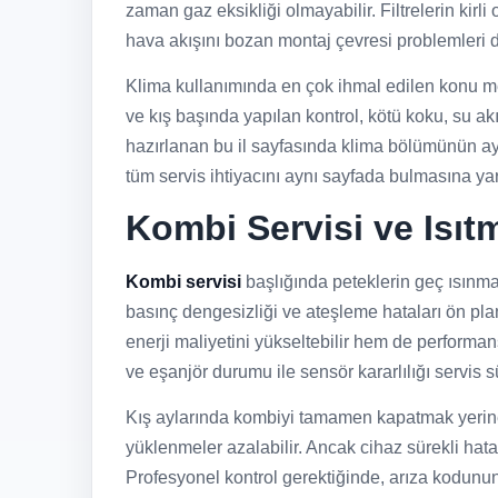
zaman gaz eksikliği olmayabilir. Filtrelerin kir
hava akışını bozan montaj çevresi problemleri de
Klima kullanımında en çok ihmal edilen konu me
ve kış başında yapılan kontrol, kötü koku, su ak
hazırlanan bu il sayfasında klima bölümünün ayrı
tüm servis ihtiyacını aynı sayfada bulmasına yar
Kombi Servisi ve Isıt
Kombi servisi
başlığında peteklerin geç ısınmas
basınç dengesizliği ve ateşleme hataları ön pla
enerji maliyetini yükseltebilir hem de performans
ve eşanjör durumu ile sensör kararlılığı servis 
Kış aylarında kombiyi tamamen kapatmak yerine 
yüklenmeler azalabilir. Ancak cihaz sürekli hata
Profesyonel kontrol gerektiğinde, arıza kodunun