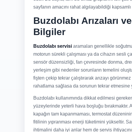
sayfanın amacını rahat algılayabildiği kapsamlı b
Buzdolabı Arızaları v
Bilgiler
Buzdolabı servisi
aramaları genellikle soğutma
motorun sürekli çalışması ya da cihazın sesli ça
sensör düzensizliği, fan çevresinde donma, dre
yerleşim gibi nedenler sorunların temelini oluştur
fişten çekip tekrar çalıştırarak arızayı görünme
rahatlama sağlasa da sorunun tekrar etmesine yo
Buzdolabı kullanımında dikkat edilmesi gereken
yüzeylerinde yeterli hava boşluğu bırakmaktır. Aşı
kapağın tam kapanmaması, termostat düzeninin 
fitilinin yıpranması enerji tüketimini yükseltir. 
ihtimalini daha iyi anlar hem de servis ihtiyacın