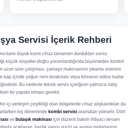
şya Servisi İçerik Rehberi
nıcıların büyük kısmı cihaz tamamen durduktan sonra
rdiği küçük sinyaller doğru yorumlandığında büyümeden kontrol
den uzun süre çalışması, çamaşır makinasının yıkama süresini
le kap içinde yoğun nem bırakması veya klimanın eskisi kadar
indedir. Bu nedenle teknik servis içeriğinin yalnızca satış
iren bir yapıda olması gerekir.
ir içi yerleşim çeşitliliği olan bölgelerde cihaz alışkanlıkları da
 artarken kış döneminde
kombi servisi
aramaları yükselir. Dört
nası
ve
bulaşık makinası
için düzenli bakım ihtiyacı devam
altında açıklayan, başlık yapısı güçlü ve arama motorlarının