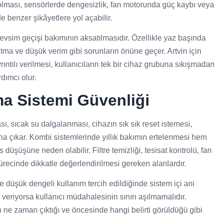
li olması, sensörlerde dengesizlik, fan motorunda güç kaybı veya
 benzer şikâyetlere yol açabilir.
vsim geçişi bakımının aksatılmasıdır. Özellikle yaz başında
ıtma ve düşük verim gibi sorunların önüne geçer. Artvin için
ntılı verilmesi, kullanıcıların tek bir cihaz grubuna sıkışmadan
dımcı olur.
ma Sistemi Güvenliği
ı, sıcak su dalgalanması, cihazın sık sık reset istemesi,
na çıkar. Kombi sistemlerinde yıllık bakımın ertelenmesi hem
 düşüşüne neden olabilir. Filtre temizliği, tesisat kontrolü, fan
sürecinde dikkatle değerlendirilmesi gereken alanlardır.
düşük dengeli kullanım tercih edildiğinde sistem içi ani
 veriyorsa kullanıcı müdahalesinin sınırı aşılmamalıdır.
 ne zaman çıktığı ve öncesinde hangi belirti görüldüğü gibi