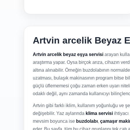
Artvin arcelik Beyaz E
Artvin arcelik beyaz eşya servisi
arayan kulla
araştırma yapar. Oysa birçok arıza, cihazın ve
altına alınabilir. Örneğin buzdolabının normal
uzatması, bulaşık makinasının program bitse bi
güçlü üflememesi çoğu zaman erken uyarı niteliğ
odaklı değil, aynı zamanda kullanıcıyı bilinçlend
Artvin gibi farklı iklim, kullanım yoğunluğu ve şeh
değişebilir. Yaz aylarında
klima servisi
ihtiyacı
mevsim boyunca ise
buzdolabı
,
çamaşır maki
eder. Bu sayfa, tüm bu cihaz gruplarını tek çatı 