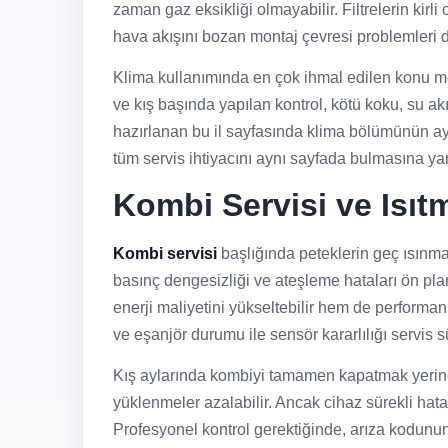
zaman gaz eksikliği olmayabilir. Filtrelerin kir
hava akışını bozan montaj çevresi problemleri de
Klima kullanımında en çok ihmal edilen konu me
ve kış başında yapılan kontrol, kötü koku, su ak
hazırlanan bu il sayfasında klima bölümünün ayrı
tüm servis ihtiyacını aynı sayfada bulmasına yar
Kombi Servisi ve Isıt
Kombi servisi
başlığında peteklerin geç ısınmas
basınç dengesizliği ve ateşleme hataları ön pla
enerji maliyetini yükseltebilir hem de performans
ve eşanjör durumu ile sensör kararlılığı servis 
Kış aylarında kombiyi tamamen kapatmak yerine 
yüklenmeler azalabilir. Ancak cihaz sürekli hata
Profesyonel kontrol gerektiğinde, arıza kodunun