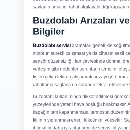
sayfanın amacını rahat algılayabildiği kapsamlı b
Buzdolabı Arızaları v
Bilgiler
Buzdolabı servisi
aramaları genellikle soğutma
motorun sürekli çalışması ya da cihazın sesli ça
sensör düzensizliği, fan çevresinde donma, dre
yerleşim gibi nedenler sorunların temelini oluştur
fişten çekip tekrar çalıştırarak arızayı görünme
rahatlama sağlasa da sorunun tekrar etmesine yo
Buzdolabı kullanımında dikkat edilmesi gereken
yüzeylerinde yeterli hava boşluğu bırakmaktır. Aşı
kapağın tam kapanmaması, termostat düzeninin 
fitilinin yıpranması enerji tüketimini yükseltir. 
ihtimalini daha iyi anlar hem de servis ihtiyacın