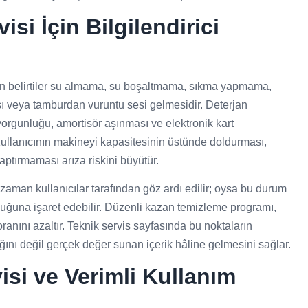
si İçin Bilgilendirici
ın belirtiler su almama, su boşaltmama, sıkma yapmama,
 veya tamburdan vuruntu sesi gelmesidir. Deterjan
yorgunluğu, amortisör aşınması ve elektronik kart
r. Kullanıcının makineyi kapasitesinin üstünde doldurması,
ptırmaması arıza riskini büyütür.
man kullanıcılar tarafından göz ardı edilir; oysa bu durum
lduğuna işaret edebilir. Düzenli kazan temizleme programı,
oranını azaltır. Teknik servis sayfasında bu noktaların
ını değil gerçek değer sunan içerik hâline gelmesini sağlar.
isi ve Verimli Kullanım