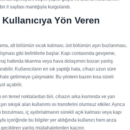
ir il sayfası mantığıyla kurgulandı.
e Kullanıcıya Yön Veren
ma, alt bölümün sıcak kalması, üst bölümün aşırı buzlanması,
lışması gibi belirtilerle başlar. Kapı contasında gevşeme,
naj hattında tıkanma veya hava dolaşımını bozan yanlış
abilir. Kullanıcıların en sık yaptığı hata, cihazı uzun süre
z hale getirmeye çalışmaktır. Bu yöntem bazen kısa süreli
l açabilir.
 en temel noktalardan biri, cihazın arka kısmında ve yan
rı sıkışık alan kullanımı ısı transferini olumsuz etkiler. Ayrıca
bozulması, iç aydınlatmanın sürekli açık kalması veya kapı
Sayfa içeriğinde bu bilgiler yer aldığında kullanıcı hem arıza
ı geciktiren yanlış müdahalelerden kaçınır.