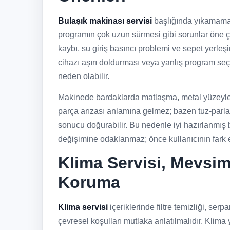
Bulaşık makinası servisi
başlığında yıkamama,
programın çok uzun sürmesi gibi sorunlar öne çıkar
kaybı, su giriş basıncı problemi ve sepet yerleşi
cihazı aşırı doldurması veya yanlış program se
neden olabilir.
Makinede bardaklarda matlaşma, metal yüzeylerd
parça arızası anlamına gelmez; bazen tuz-parlatıc
sonucu doğurabilir. Bu nedenle iyi hazırlanmış 
değişimine odaklanmaz; önce kullanıcının fark e
Klima Servisi, Mevsi
Koruma
Klima servisi
içeriklerinde filtre temizliği, serp
çevresel koşulları mutlaka anlatılmalıdır. Klim