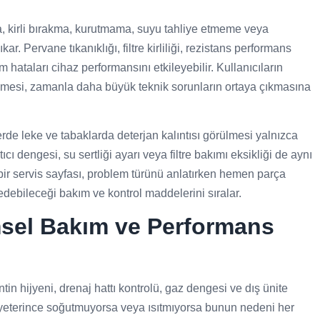
 kirli bırakma, kurutmama, suyu tahliye etmeme veya
. Pervane tıkanıklığı, filtre kirliliği, rezistans performans
m hataları cihaz performansını etkileyebilir. Kullanıcıların
çmesi, zamanla daha büyük teknik sorunların ortaya çıkmasına
e leke ve tabaklarda deterjan kalıntısı görülmesi yalnızca
ı dengesi, su sertliği ayarı veya filtre bakımı eksikliği de aynı
bir servis sayfası, problem türünü anlatırken hemen parça
debileceği bakım ve kontrol maddelerini sıralar.
msel Bakım ve Performans
antin hijyeni, drenaj hattı kontrolü, gaz dengesi ve dış ünite
a yeterince soğutmuyorsa veya ısıtmıyorsa bunun nedeni her