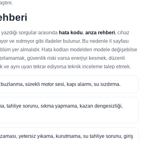
tırır.
ehberi
k yazdığı sorgular arasında
hata kodu
,
arıza rehberi
, cihaz
or ve ısıtmıyor gibi ifadeler bulunur. Bu nedenle il sayfası
 bölüm yer almalıdır. Hata kodları modelden modele değişebilse
 zorlamamak, güvenlik riski varsa enerjiyi kesmek, düzenli
ak ve aynı uyarı tekrar ediyorsa teknik inceleme talep etmek.
uzlanma, sürekli motor sesi, kapı alarmı, su sızdırma.
, tahliye sorunu, sıkma yapmama, kazan dengesizliği,
aması, yetersiz yıkama, kurutmama, su tahliye sorunu, giriş