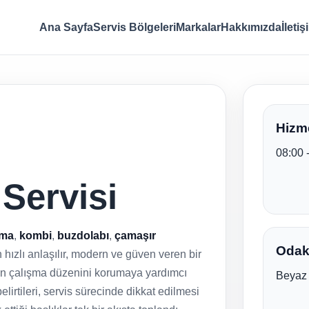
Ana Sayfa
Servis Bölgeleri
Markalar
Hakkımızda
İletiş
Hizme
08:00 
 Servisi
ima
,
kombi
,
buzdolabı
,
çamaşır
Odak 
in hızlı anlaşılır, modern ve güven veren bir
arın çalışma düzenini korumaya yardımcı
Beyaz 
elirtileri, servis sürecinde dikkat edilmesi