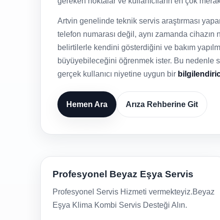
gereken noktalar ve kullanıcıların en çok merak e
Artvin genelinde teknik servis araştırması yap
telefon numarası değil, aynı zamanda cihazın n
belirtilerle kendini gösterdiğini ve bakım yapı
büyüyebileceğini öğrenmek ister. Bu nedenle say
gerçek kullanıcı niyetine uygun bir
bilgilendiri
Hemen Ara
Arıza Rehberine Git
Profesyonel Beyaz Eşya Servis
Profesyonel Servis Hizmeti vermekteyiz.Beyaz
Eşya Klima Kombi Servis Desteği Alın.