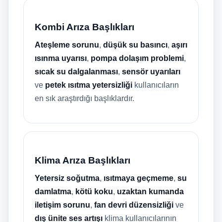
Kombi Arıza Başlıkları
Ateşleme sorunu
,
düşük su basıncı
,
aşırı
ısınma uyarısı
,
pompa dolaşım problemi
,
sıcak su dalgalanması
,
sensör uyarıları
ve
petek ısıtma yetersizliği
kullanıcıların
en sık araştırdığı başlıklardır.
Klima Arıza Başlıkları
Yetersiz soğutma
,
ısıtmaya geçmeme
,
su
damlatma
,
kötü koku
,
uzaktan kumanda
iletişim sorunu
,
fan devri düzensizliği
ve
dış ünite ses artışı
klima kullanıcılarının