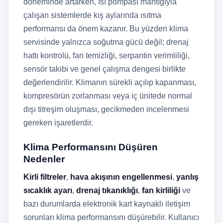
döneminde artarken, ısı pompası mantığıyla
çalışan sistemlerde kış aylarında ısıtma
performansı da önem kazanır. Bu yüzden klima
servisinde yalnızca soğutma gücü değil; drenaj
hattı kontrolü, fan temizliği, serpantin verimliliği,
sensör takibi ve genel çalışma dengesi birlikte
değerlendirilir. Klimanın sürekli açılıp kapanması,
kompresörün zorlanması veya iç ünitede normal
dışı titreşim oluşması, gecikmeden incelenmesi
gereken işaretlerdir.
Klima Performansını Düşüren
Nedenler
Kirli filtreler
,
hava akışının engellenmesi
,
yanlış
sıcaklık ayarı
,
drenaj tıkanıklığı
,
fan kirliliği
ve
bazı durumlarda elektronik kart kaynaklı iletişim
sorunları klima performansını düşürebilir. Kullanıcı