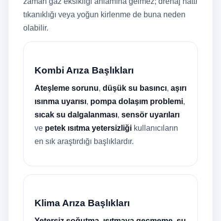
zaman gaz eksikliği anlamına gelmez; drenaj hattı
tıkanıklığı veya yoğun kirlenme de buna neden
olabilir.
Kombi Arıza Başlıkları
Ateşleme sorunu
,
düşük su basıncı
,
aşırı
ısınma uyarısı
,
pompa dolaşım problemi
,
sıcak su dalgalanması
,
sensör uyarıları
ve
petek ısıtma yetersizliği
kullanıcıların
en sık araştırdığı başlıklardır.
Klima Arıza Başlıkları
Yetersiz soğutma
,
ısıtmaya geçmeme
,
su