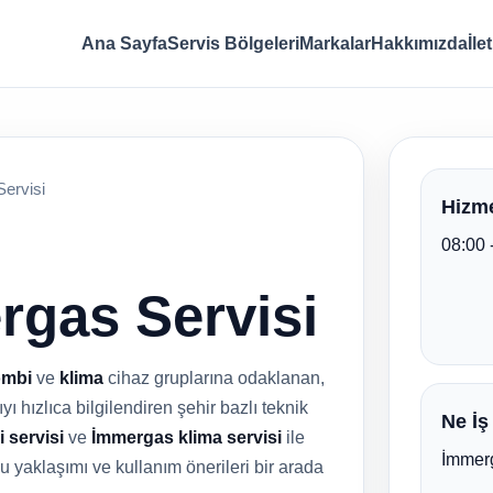
Ana Sayfa
Servis Bölgeleri
Markalar
Hakkımızda
İle
ervisi
Hizme
08:00 
rgas Servisi
ombi
ve
klima
cihaz gruplarına odaklanan,
ı hızlıca bilgilendiren şehir bazlı teknik
Ne İş
 servisi
ve
İmmergas klima servisi
ile
İmmerg
odu yaklaşımı ve kullanım önerileri bir arada