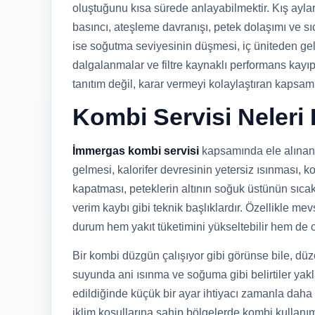
oluştuğunu kısa sürede anlayabilmektir. Kış ayla
basıncı, ateşleme davranışı, petek dolaşımı ve sı
ise soğutma seviyesinin düşmesi, iç üniteden gel
dalgalanmalar ve filtre kaynaklı performans kayıpl
tanıtım değil, karar vermeyi kolaylaştıran kapsamlı
Kombi Servisi Neleri
İmmergas kombi servisi
kapsamında ele alınan b
gelmesi, kalorifer devresinin yetersiz ısınması, 
kapatması, peteklerin altının soğuk üstünün sıca
verim kaybı gibi teknik başlıklardır. Özellikle 
durum hem yakıt tüketimini yükseltebilir hem de 
Bir kombi düzgün çalışıyor gibi görünse bile, dü
suyunda ani ısınma ve soğuma gibi belirtiler yaklaş
edildiğinde küçük bir ayar ihtiyacı zamanla daha 
iklim koşullarına sahip bölgelerde kombi kullanı