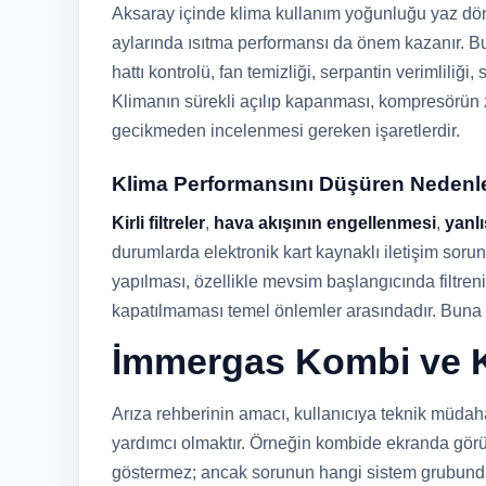
Aksaray içinde klima kullanım yoğunluğu yaz dön
aylarında ısıtma performansı da önem kazanır. B
hattı kontrolü, fan temizliği, serpantin verimliliği
Klimanın sürekli açılıp kapanması, kompresörün z
gecikmeden incelenmesi gereken işaretlerdir.
Klima Performansını Düşüren Nedenl
Kirli filtreler
,
hava akışının engellenmesi
,
yanlı
durumlarda elektronik kart kaynaklı iletişim sorun
yapılması, özellikle mevsim başlangıcında filtre
kapatılmaması temel önlemler arasındadır. Buna r
İmmergas Kombi ve K
Arıza rehberinin amacı, kullanıcıya teknik müdaha
yardımcı olmaktır. Örneğin kombide ekranda görü
göstermez; ancak sorunun hangi sistem grubunda y