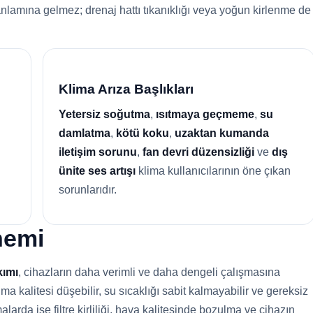
anlamına gelmez; drenaj hattı tıkanıklığı veya yoğun kirlenme de
Klima Arıza Başlıkları
Yetersiz soğutma
,
ısıtmaya geçmeme
,
su
damlatma
,
kötü koku
,
uzaktan kumanda
iletişim sorunu
,
fan devri düzensizliği
ve
dış
ünite ses artışı
klima kullanıcılarının öne çıkan
sorunlarıdır.
nemi
kımı
, cihazların daha verimli ve daha dengeli çalışmasına
 kalitesi düşebilir, su sıcaklığı sabit kalmayabilir ve gereksiz
alarda ise filtre kirliliği, hava kalitesinde bozulma ve cihazın