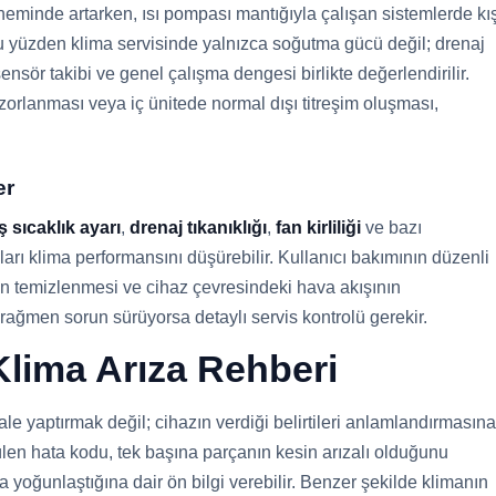
eminde artarken, ısı pompası mantığıyla çalışan sistemlerde kı
u yüzden klima servisinde yalnızca soğutma gücü değil; drenaj
, sensör takibi ve genel çalışma dengesi birlikte değerlendirilir.
orlanması veya iç ünitede normal dışı titreşim oluşması,
er
ş sıcaklık ayarı
,
drenaj tıkanıklığı
,
fan kirliliği
ve bazı
ları klima performansını düşürebilir. Kullanıcı bakımının düzenli
nin temizlenmesi ve cihaz çevresindeki hava akışının
ağmen sorun sürüyorsa detaylı servis kontrolü gerekir.
lima Arıza Rehberi
le yaptırmak değil; cihazın verdiği belirtileri anlamlandırmasına
len hata kodu, tek başına parçanın kesin arızalı olduğunu
oğunlaştığına dair ön bilgi verebilir. Benzer şekilde klimanın