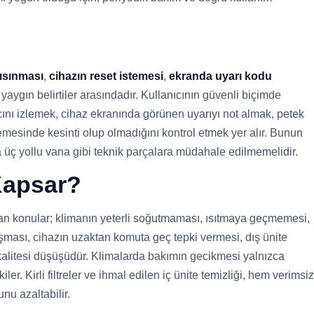
 ısınması
,
cihazın reset istemesi
,
ekranda uyarı kodu
yaygın belirtiler arasındadır. Kullanıcının güvenli biçimde
ncını izlemek, cihaz ekranında görünen uyarıyı not almak, petek
emesinde kesinti olup olmadığını kontrol etmek yer alır. Bunun
a üç yollu vana gibi teknik parçalara müdahale edilmemelidir.
 Kapsar?
lan konular; klimanın yeterli soğutmaması, ısıtmaya geçmemesi,
şması, cihazın uzaktan komuta geç tepki vermesi, dış ünite
 kalitesi düşüşüdür. Klimalarda bakımın gecikmesi yalnızca
er. Kirli filtreler ve ihmal edilen iç ünite temizliği, hem verimsiz
nu azaltabilir.