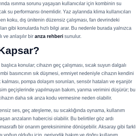
rında ısınma sorunu yaşayan kullanıcılar için kombinin su
cak su performansı önemlidir. Yaz aylarında klima kullanıcıları
en koku, dış ünitenin düzensiz çalışması, fan devrindeki
arı gibi konularda hızlı bilgi arar. Bu nedenle burada yalnızca
 ve anlaşılır bir
arıza rehberi
sunulur.
 Kapsar?
aşlıca konular; cihazın geç çalışması, sıcak suyun dalgalı
kombi basıncının sık düşmesi, emniyet nedeniyle cihazın kendini
k kalması, pompa dolaşım sorunları, sensör hataları ve eşanjör
mevsim geçişlerinde yapılmayan bakım, yanma verimini düşürür; bu
cihazın daha sık arıza kodu vermesine neden olabilir.
zensiz ses, geç ateşleme, su sıcaklığında oynama, kullanım
an arızaların habercisi olabilir. Bu belirtiler göz ardı
masraflı bir onarım gereksinimine dönüşebilir. Aksaray gibi farkl
mı yoğun olduğu için, periyodik bakım ve doğru kullanım