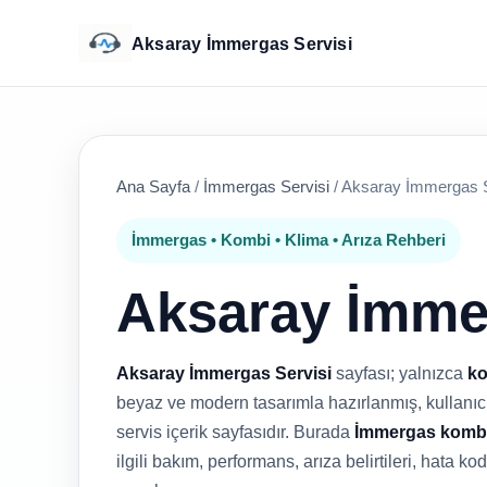
Aksaray İmmergas Servisi
Ana Sayfa
/
İmmergas Servisi
/
Aksaray İmmergas S
İmmergas • Kombi • Klima • Arıza Rehberi
Aksaray İmme
Aksaray İmmergas Servisi
sayfası; yalnızca
k
beyaz ve modern tasarımla hazırlanmış, kullanıcıy
servis içerik sayfasıdır. Burada
İmmergas kombi
ilgili bakım, performans, arıza belirtileri, hata k