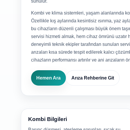
sunulur.
Kombi ve klima sistemleri, yaşam alanlarında kon
Özellikle kış aylarında kesintisiz ısınma, yaz ayla
bu cihazların düzenli çalışması büyük önem taşı
servisi hizmeti almak, hem cihaz ömrünü uzatır h
deneyimli teknik ekipler tarafından sunulan serv
arızaları kısa sürede tespit edilerek kalıcı çözüml
cihazların performansı artırılır ve ani arızaların ö
Hemen Ara
Arıza Rehberine Git
Kombi Bilgileri
Basınç düşmesi, ateşleme sorunları, sıcak su