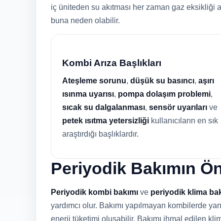
iç üniteden su akıtması her zaman gaz eksikliği 
buna neden olabilir.
Kombi Arıza Başlıkları
Ateşleme sorunu
,
düşük su basıncı
,
aşırı
ısınma uyarısı
,
pompa dolaşım problemi
,
sıcak su dalgalanması
,
sensör uyarıları
ve
petek ısıtma yetersizliği
kullanıcıların en sık
araştırdığı başlıklardır.
Periyodik Bakımın Ö
Periyodik kombi bakımı
ve
periyodik klima ba
yardımcı olur. Bakımı yapılmayan kombilerde yanma
enerji tüketimi oluşabilir. Bakımı ihmal edilen klim