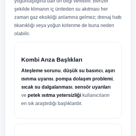
yoğunlaştığına dair ön bilgi verebilir. Benzer
şekilde klimanın iç üniteden su akıtması her
zaman gaz eksikliği anlamına gelmez; drenaj hattı
tıkanıklığı veya yoğun kirlenme de buna neden
olabilir.
Kombi Arıza Başlıkları
Ateşleme sorunu
,
düşük su basıncı
,
aşırı
ısınma uyarısı
,
pompa dolaşım problemi
,
sıcak su dalgalanması
,
sensör uyarıları
ve
petek ısıtma yetersizliği
kullanıcıların
en sık araştırdığı başlıklardır.