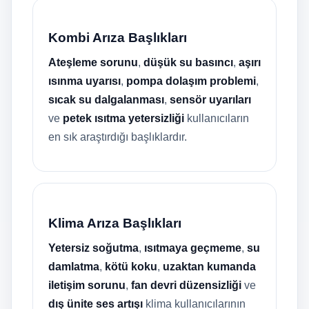
Kombi Arıza Başlıkları
Ateşleme sorunu
,
düşük su basıncı
,
aşırı
ısınma uyarısı
,
pompa dolaşım problemi
,
sıcak su dalgalanması
,
sensör uyarıları
ve
petek ısıtma yetersizliği
kullanıcıların
en sık araştırdığı başlıklardır.
Klima Arıza Başlıkları
Yetersiz soğutma
,
ısıtmaya geçmeme
,
su
damlatma
,
kötü koku
,
uzaktan kumanda
iletişim sorunu
,
fan devri düzensizliği
ve
dış ünite ses artışı
klima kullanıcılarının