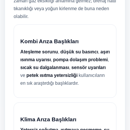
zaman gaz eksikliği anlamına gelmez; drenaj hattı
tıkanıklığı veya yoğun kirlenme de buna neden
olabilir.
Kombi Arıza Başlıkları
Ateşleme sorunu
,
düşük su basıncı
,
aşırı
ısınma uyarısı
,
pompa dolaşım problemi
,
sıcak su dalgalanması
,
sensör uyarıları
ve
petek ısıtma yetersizliği
kullanıcıların
en sık araştırdığı başlıklardır.
Klima Arıza Başlıkları
Yetersiz soğutma
,
ısıtmaya geçmeme
,
su