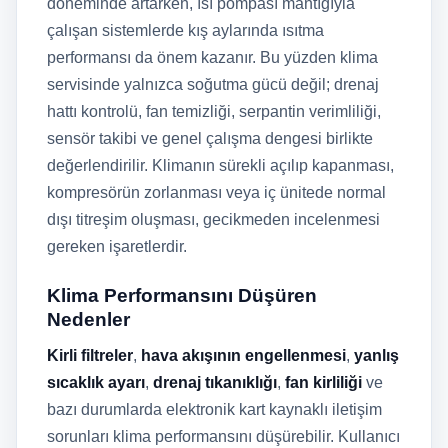
döneminde artarken, ısı pompası mantığıyla
çalışan sistemlerde kış aylarında ısıtma
performansı da önem kazanır. Bu yüzden klima
servisinde yalnızca soğutma gücü değil; drenaj
hattı kontrolü, fan temizliği, serpantin verimliliği,
sensör takibi ve genel çalışma dengesi birlikte
değerlendirilir. Klimanın sürekli açılıp kapanması,
kompresörün zorlanması veya iç ünitede normal
dışı titreşim oluşması, gecikmeden incelenmesi
gereken işaretlerdir.
Klima Performansını Düşüren
Nedenler
Kirli filtreler
,
hava akışının engellenmesi
,
yanlış
sıcaklık ayarı
,
drenaj tıkanıklığı
,
fan kirliliği
ve
bazı durumlarda elektronik kart kaynaklı iletişim
sorunları klima performansını düşürebilir. Kullanıcı