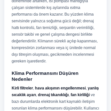
döneminde artarken, ısı pompası mantığıyla
çalışan sistemlerde kış aylarında ısıtma
performansı da önem kazanır. Bu yüzden klima
servisinde yalnızca soğutma gücü değil; drenaj
hattı kontrolü, fan temizliği, serpantin verimliliği,
sensör takibi ve genel çalışma dengesi birlikte
değerlendirilir. Klimanın sürekli açılıp kapanması,
kompresörün zorlanması veya iç ünitede normal
dışı titreşim oluşması, gecikmeden incelenmesi
gereken işaretlerdir.
Klima Performansını Düşüren
Nedenler
Kirli filtreler
,
hava akışının engellenmesi
,
yanlış
sıcaklık ayarı
,
drenaj tıkanıklığı
,
fan kirliliği
ve
bazı durumlarda elektronik kart kaynaklı iletişim
sorunları klima performansını düşürebilir. Kullanıcı