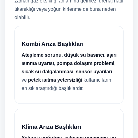
zaman gaz eksikliği anlamına gelmez; drenaj hattı
tıkanıklığı veya yoğun kirlenme de buna neden
olabilir.
Kombi Arıza Başlıkları
Ateşleme sorunu
,
düşük su basıncı
,
aşırı
ısınma uyarısı
,
pompa dolaşım problemi
,
sıcak su dalgalanması
,
sensör uyarıları
ve
petek ısıtma yetersizliği
kullanıcıların
en sık araştırdığı başlıklardır.
Klima Arıza Başlıkları
Yetersiz soğutma
,
ısıtmaya geçmeme
,
su