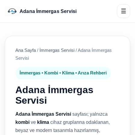
☰
Adana İmmergas Servisi
Ana Sayfa
/
İmmergas Servisi
/
Adana İmmergas
Servisi
İmmergas • Kombi • Klima • Arıza Rehberi
Adana İmmergas
Servisi
Adana İmmergas Servisi
sayfası; yalnızca
kombi
ve
klima
cihaz gruplarına odaklanan,
beyaz ve modern tasarımla hazırlanmış,