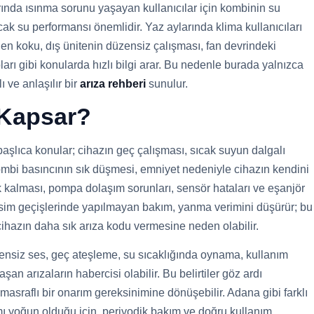
rında ısınma sorunu yaşayan kullanıcılar için kombinin su
cak su performansı önemlidir. Yaz aylarında klima kullanıcıları
en koku, dış ünitenin düzensiz çalışması, fan devrindeki
arı gibi konularda hızlı bilgi arar. Bu nedenle burada yalnızca
 ve anlaşılır bir
arıza rehberi
sunulur.
 Kapsar?
şlıca konular; cihazın geç çalışması, sıcak suyun dalgalı
kombi basıncının sık düşmesi, emniyet nedeniyle cihazın kendini
k kalması, pompa dolaşım sorunları, sensör hataları ve eşanjör
mevsim geçişlerinde yapılmayan bakım, yanma verimini düşürür; bu
cihazın daha sık arıza kodu vermesine neden olabilir.
zensiz ses, geç ateşleme, su sıcaklığında oynama, kullanım
an arızaların habercisi olabilir. Bu belirtiler göz ardı
masraflı bir onarım gereksinimine dönüşebilir. Adana gibi farklı
mı yoğun olduğu için, periyodik bakım ve doğru kullanım