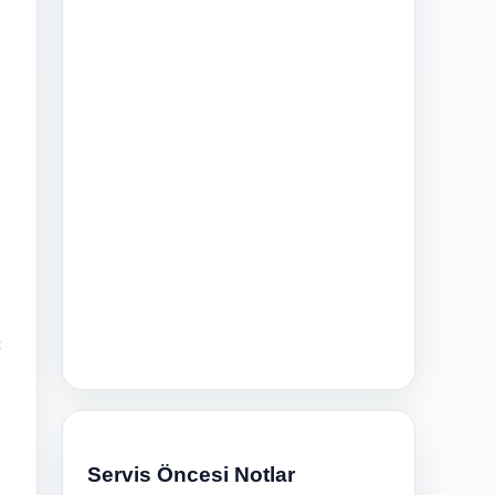
ç
n
Servis Öncesi Notlar