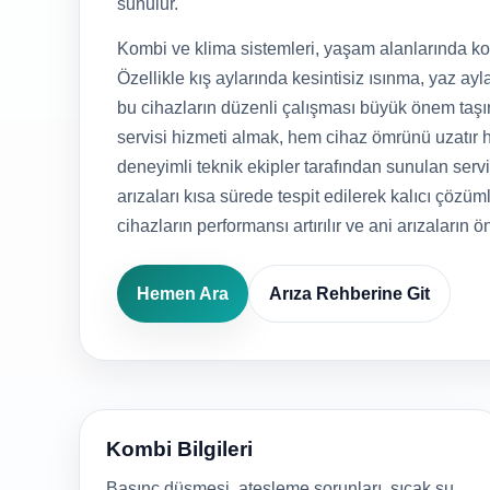
sunulur.
Kombi ve klima sistemleri, yaşam alanlarında kon
Özellikle kış aylarında kesintisiz ısınma, yaz ayla
bu cihazların düzenli çalışması büyük önem taşı
servisi hizmeti almak, hem cihaz ömrünü uzatır h
deneyimli teknik ekipler tarafından sunulan serv
arızaları kısa sürede tespit edilerek kalıcı çözüml
cihazların performansı artırılır ve ani arızaların ö
Hemen Ara
Arıza Rehberine Git
Kombi Bilgileri
Basınç düşmesi, ateşleme sorunları, sıcak su