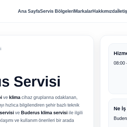
Ana Sayfa
Servis Bölgeleri
Markalar
Hakkımızda
İleti
i
Hizme
08:00 
s Servisi
i
ve
klima
cihaz gruplarına odaklanan,
ı hızlıca bilgilendiren şehir bazlı teknik
Ne İş
servisi
ve
Buderus klima servisi
ile ilgili
Buderu
klaşımı ve kullanım önerileri bir arada