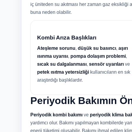
iç üniteden su akıtması her zaman gaz eksikliği 
buna neden olabilir.
Kombi Arıza Başlıkları
Ateşleme sorunu
,
düşük su basıncı
,
aşırı
ısınma uyarısı
,
pompa dolaşım problemi
,
sıcak su dalgalanması
,
sensör uyarıları
ve
petek ısıtma yetersizliği
kullanıcıların en sık
araştırdığı başlıklardır.
Periyodik Bakımın Ö
Periyodik kombi bakımı
ve
periyodik klima ba
yardımcı olur. Bakımı yapılmayan kombilerde yanma
enerji tüketimi oluşabilir. Bakımı ihmal edilen klim