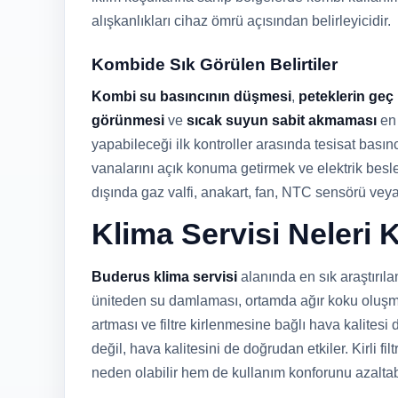
alışkanlıkları cihaz ömrü açısından belirleyicidir.
Kombide Sık Görülen Belirtiler
Kombi su basıncının düşmesi
,
peteklerin geç
görünmesi
ve
sıcak suyun sabit akmaması
en 
yapabileceği ilk kontroller arasında tesisat bası
vanalarını açık konuma getirmek ve elektrik besl
dışında gaz valfi, anakart, fan, NTC sensörü vey
Klima Servisi Neleri
Buderus klima servisi
alanında en sık araştırıl
üniteden su damlaması, ortamda ağır koku oluşma
artması ve filtre kirlenmesine bağlı hava kalite
değil, hava kalitesini de doğrudan etkiler. Kirli fi
neden olabilir hem de kullanım konforunu azaltabi