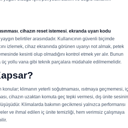
 ısınması
,
cihazın reset istemesi
,
ekranda uyarı kodu
yaygın belirtiler arasındadır. Kullanıcının güvenli biçimde
ncını izlemek, cihaz ekranında görünen uyarıyı not almak, petek
emesinde kesinti olup olmadığını kontrol etmek yer alır. Bunun
a üç yollu vana gibi teknik parçalara müdahale edilmemelidir.
 Kapsar?
an konular; klimanın yeterli soğutmaması, ısıtmaya geçmemesi, i
sı, cihazın uzaktan komuta geç tepki vermesi, dış ünite sesini
si düşüşüdür. Klimalarda bakımın gecikmesi yalnızca performansı
ltreler ve ihmal edilen iç ünite temizliği, hem verimsiz çalışmaya
lir.