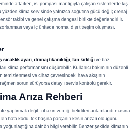
inde artarken, ısı pompası mantığıyla çalışan sistemlerde kış
u yüzden klima servisinde yalnızca soğutma gücü değil; drenaj
, sensör takibi ve genel çalışma dengesi birlikte değerlendirilir.
orlanması veya iç ünitede normal dışı titreşim oluşması,
er
ş sıcaklık ayarı
,
drenaj tıkanıklığı
,
fan kirliliği
ve bazı
ları klima performansını düşürebilir. Kullanıcı bakımının düzenli
nin temizlenmesi ve cihaz çevresindeki hava akışının
ağmen sorun sürüyorsa detaylı servis kontrolü gerekir.
ima Arıza Rehberi
le yaptırmak değil; cihazın verdiği belirtileri anlamlandırmasına
len hata kodu, tek başına parçanın kesin arızalı olduğunu
oğunlaştığına dair ön bilgi verebilir. Benzer şekilde klimanın