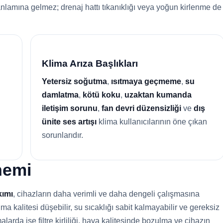
anlamına gelmez; drenaj hattı tıkanıklığı veya yoğun kirlenme de
Klima Arıza Başlıkları
Yetersiz soğutma
,
ısıtmaya geçmeme
,
su
damlatma
,
kötü koku
,
uzaktan kumanda
iletişim sorunu
,
fan devri düzensizliği
ve
dış
ünite ses artışı
klima kullanıcılarının öne çıkan
sorunlarıdır.
nemi
kımı
, cihazların daha verimli ve daha dengeli çalışmasına
 kalitesi düşebilir, su sıcaklığı sabit kalmayabilir ve gereksiz
alarda ise filtre kirliliği, hava kalitesinde bozulma ve cihazın