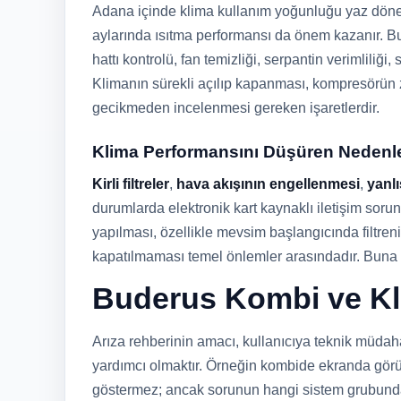
Adana içinde klima kullanım yoğunluğu yaz dönem
aylarında ısıtma performansı da önem kazanır. B
hattı kontrolü, fan temizliği, serpantin verimliliği
Klimanın sürekli açılıp kapanması, kompresörün z
gecikmeden incelenmesi gereken işaretlerdir.
Klima Performansını Düşüren Nedenl
Kirli filtreler
,
hava akışının engellenmesi
,
yanlı
durumlarda elektronik kart kaynaklı iletişim sorun
yapılması, özellikle mevsim başlangıcında filtre
kapatılmaması temel önlemler arasındadır. Buna r
Buderus Kombi ve Kl
Arıza rehberinin amacı, kullanıcıya teknik müdaha
yardımcı olmaktır. Örneğin kombide ekranda görü
göstermez; ancak sorunun hangi sistem grubunda y