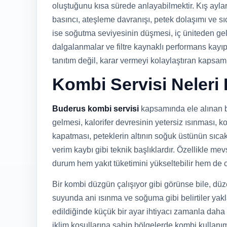
oluştuğunu kısa sürede anlayabilmektir. Kış ayla
basıncı, ateşleme davranışı, petek dolaşımı ve sı
ise soğutma seviyesinin düşmesi, iç üniteden gel
dalgalanmalar ve filtre kaynaklı performans kayıpl
tanıtım değil, karar vermeyi kolaylaştıran kapsamlı
Kombi Servisi Neleri
Buderus kombi servisi
kapsamında ele alınan ba
gelmesi, kalorifer devresinin yetersiz ısınması, 
kapatması, peteklerin altının soğuk üstünün sıca
verim kaybı gibi teknik başlıklardır. Özellikle 
durum hem yakıt tüketimini yükseltebilir hem de 
Bir kombi düzgün çalışıyor gibi görünse bile, dü
suyunda ani ısınma ve soğuma gibi belirtiler yaklaş
edildiğinde küçük bir ayar ihtiyacı zamanla daha 
iklim koşullarına sahip bölgelerde kombi kullanı